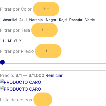
Filtrar por Color
Amarillo
Azul
Naranja
Negro
Rojo
Rosado
Verde
Filtrar por Talla
L
M
S
XL
Filtrar por Precio
Precio:
S/1
—
S/1.000
Reiniciar
Lista de deseos