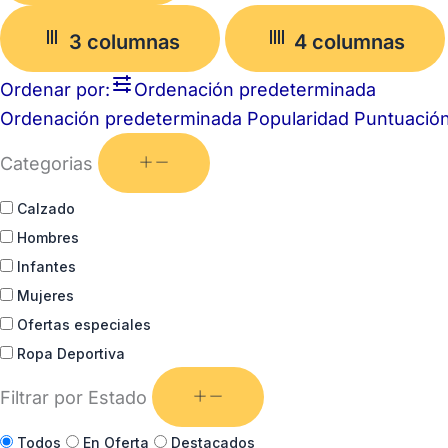
3 columnas
4 columnas
Ordenar por:
Ordenación predeterminada
Ordenación predeterminada
Popularidad
Puntuació
Categorias
Calzado
Hombres
Infantes
Mujeres
Ofertas especiales
Ropa Deportiva
Filtrar por Estado
Todos
En Oferta
Destacados