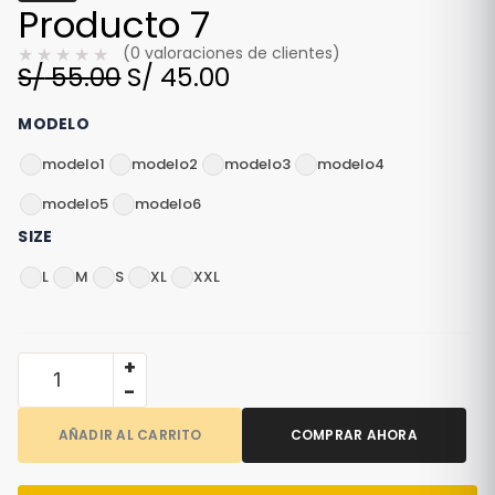
Producto 7
(0 valoraciones de clientes)
El
El
S/
55.00
S/
45.00
Valorado
con
precio
precio
0
Producto
MODELO
original
actual
de
7
5
modelo1
modelo2
modelo3
modelo4
era:
es:
cantidad
S/ 55.00.
S/ 45.00.
modelo5
modelo6
SIZE
L
M
S
XL
XXL
+
-
AÑADIR AL CARRITO
COMPRAR AHORA