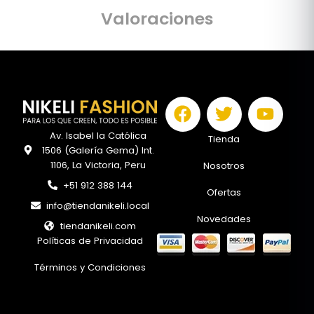
Valoraciones
F
T
Y
a
w
o
c
i
u
Av. Isabel la Católica
Tienda
1506 (Galería Gema) Int.
e
t
t
1106, La Victoria, Peru
Nosotros
b
t
u
+51 912 388 144
o
e
b
Ofertas
o
r
e
info@tiendanikeli.local
Novedades
k
tiendanikeli.com
Políticas de Privacidad
Términos y Condiciones